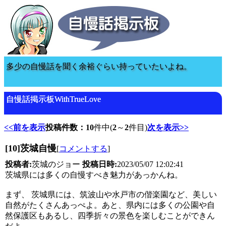
多少の自慢話を聞く余裕ぐらい持っていたいよね。
自慢話掲示板WithTrueLove
<<前を表示
投稿件数：10
件中(
2
～
2
件目)
次を表示>>
[10]茨城自慢
[
コメントする
]
投稿者:
茨城のジョー
投稿日時:
2023/05/07 12:02:41
茨城県には多くの自慢すべき魅力があっかんね。
まず、 茨城県には、筑波山や水戸市の偕楽園など、美しい
自然がたくさんあっぺよ。あと、県内には多くの公園や自
然保護区もあるし、四季折々の景色を楽しむことができん